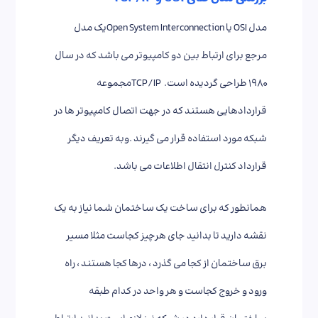
مدل
OSI
يا
Open System Interconnection
يك مدل
مرجع براي ارتباط بين دو كامپيوتر مي باشد كه در سال
۱۹۸۰ طراحي گرديده است.
TCP/IP
مجموعه
قراردادهايي هستند كه در جهت اتصال كامپيوتر ها در
شبكه مورد استفاده قرار مي گيرند
.
وبه تعريف ديگر
قرارداد كنترل انتقال اطلاعات مي باشد
.
همانطور که برای ساخت یک ساختمان شما نیاز به یک
نقشه دارید تا بدانید جای هرچیز کجاست مثلا مسیر
برق ساختمان از کجا می گذرد ، درها کجا هستند ، راه
ورود و خروج کجاست و هر واحد در کدام طبقه