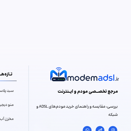
تــازه‌هـــ
مرجع تخصـــصی مودم و ایـــنترنت
سبد پلاس
منو دیجیت
بررسی، مقایسه و راهنمای خرید مودم‌های ADSL و
شبکه
مخزن آب 